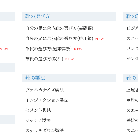
靴の選び方
靴の
自分の足に合う靴の選び方(基礎編)
ビジ
自分の足に合う靴の選び方(応用編)
スニ
革靴の選び方(冠婚葬祭)
パン
革靴の選び方(就活)
サン
靴の製法
靴の
ヴァルカナイズ製法
上履
インジェクション製法
革靴
セメント製法
スエ
マッケイ製法
長靴
ステッチダウン製法
スニ