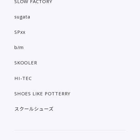
SLOW FACTORY
sugata
SPxx
b/m
SKOOLER
HI-TEC
SHOES LIKE POTTERRY
スクールシューズ