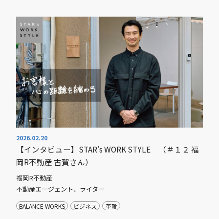
2026.02.20
【インタビュー】STAR's WORK STYLE （＃１２ 福
岡R不動産 古賀さん）
福岡R不動産
不動産エージェント、ライター
BALANCE WORKS
ビジネス
革靴