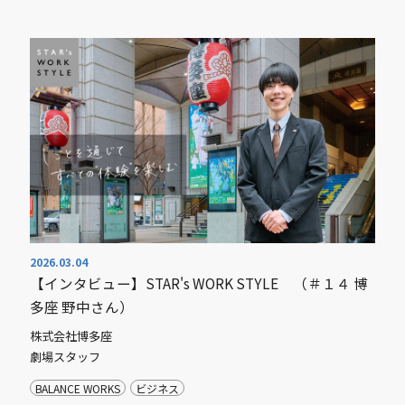
2026.03.04
【インタビュー】STAR's WORK STYLE （＃１４ 博
多座 野中さん）
株式会社博多座
劇場スタッフ
BALANCE WORKS
ビジネス