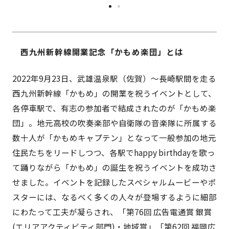
西九州新幹線開業記念「かもめ楽団」とは
2022年9月23日、武雄温泉駅（佐賀）～長崎駅間を走る
西九州新幹線「かもめ」の開業を祝うイベントとして、
各停車駅で、有志の参加者で結成されたのが「かもめ楽
団」。地元高校の吹奏楽部や自衛隊の音楽隊に所属する
数十人が「かもめキャプテン」となって一般参加の地元
住民たちをリードしつつ、各駅でhappy birthdayを歌っ
て踊りながら「かもめ」の誕生を祝うイベントを成功さ
せました。イベントを記録したスペシャルムービーやポ
スターには、なるべく多くの人々が登場するように細部
にわたって工夫が凝らされ、「第76回 広告電通賞 銀賞
(エリアアクティビティ部門)・地域賞」「第62回 福岡広