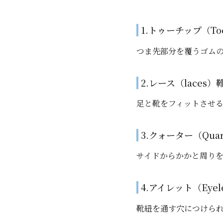
1.トゥーチップ（Toe
つま先部分を覆うゴム
2.レース（laces）
足と靴をフィットさせ
3.クォーター（Quar
サイドからかかと周りを覆う部
4.アイレット（Eyel
靴紐を通す穴につけら