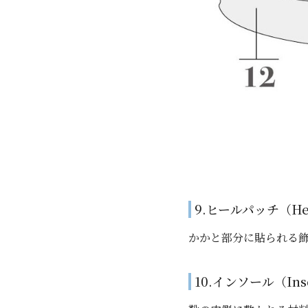
9.ヒールパッチ（Hee
かかと部分に貼られる
10.インソール（In