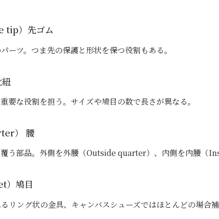
 tip）先ゴム
のパーツ。つま先の保護と形状を保つ役割もある。
靴紐
る重要な役割を担う。サイズや鳩目の数で長さが異なる。
ter） 腰
品。外側を外腰（Outside quarter）、内側を内腰（Insid
et）鳩目
れるリング状の金具、キャンバスシューズではほとんどの場合