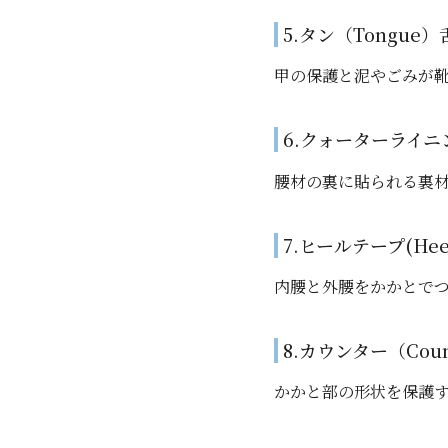
5.タン（Tongue）
甲の保護と泥やごみが
6.クォーターライニング
腰材の裏に貼られる裏
7.ヒールテープ(Heel
内腰と外腰をかかとで
8.カウンター（Cou
かかと部の形状を保護