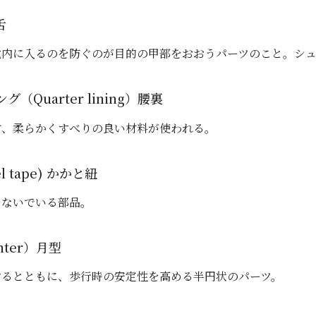
舌
靴内に入るのを防ぐのが目的の甲部をおおうパーツのこと。
シ
（Quarter lining）腰裏
材、柔らかくすべりの良い材料が使われる。
 tape) かかと紐
つないでいる部品。
nter）月型
するとともに、歩行時の安定性を高める半円状のパーツ。