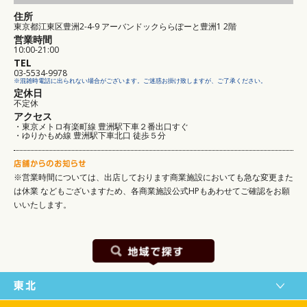
住所
東京都江東区豊洲2-4-9 アーバンドックららぽーと豊洲1 2階
営業時間
10:00-21:00
TEL
03-5534-9978
※混雑時電話に出られない場合がございます。ご迷惑お掛け致しますが、ご了承ください。
定休日
不定休
アクセス
・東京メトロ有楽町線 豊洲駅下車２番出口すぐ
・ゆりかもめ線 豊洲駅下車北口 徒歩５分
※営業時間については、出店しております商業施設においても急な変更また
は休業
などもございますため、各商業施設公式HPもあわせてご確認をお願
いいたします。