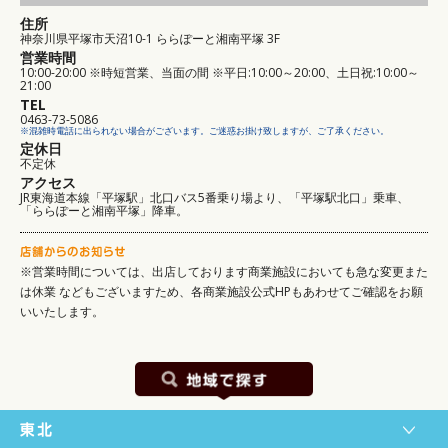
住所
神奈川県平塚市天沼10-1 ららぽーと湘南平塚 3F
営業時間
10:00-20:00 ※時短営業、当面の間 ※平日:10:00～20:00、土日祝:10:00～
21:00
TEL
0463-73-5086
※混雑時電話に出られない場合がございます。ご迷惑お掛け致しますが、ご了承ください。
定休日
不定休
アクセス
JR東海道本線「平塚駅」北口バス5番乗り場より、「平塚駅北口」乗車、
「ららぽーと湘南平塚」降車。
※営業時間については、出店しております商業施設においても急な変更また
は休業
などもございますため、各商業施設公式HPもあわせてご確認をお願
いいたします。