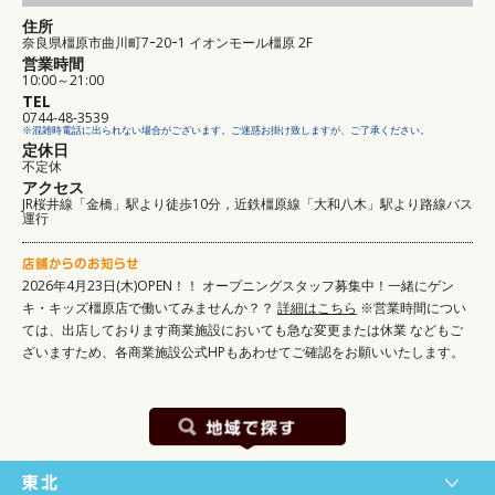
住所
奈良県橿原市曲川町7ｰ20ｰ1 イオンモール橿原 2F
営業時間
10:00～21:00
TEL
0744-48-3539
※混雑時電話に出られない場合がございます。ご迷惑お掛け致しますが、ご了承ください。
定休日
不定休
アクセス
JR桜井線「金橋」駅より徒歩10分，近鉄橿原線「大和八木」駅より路線バス
運行
2026年4月23日(木)OPEN！！
オープニングスタッフ募集中！一緒にゲン
キ・キッズ橿原店で働いてみませんか？？
詳細はこちら
※営業時間につい
ては、出店しております商業施設においても急な変更または休業
などもご
ざいますため、各商業施設公式HPもあわせてご確認をお願いいたします。