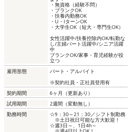
・無資格（経験不問）
・ブランクOK
・扶養内勤務OK
・U・IターンOK
・大学生OK（短大・専門生OK）
女性活躍中/扶養控除内OK/転勤な
し/主婦パート活躍中/シニア活躍
中
ブランクOK/家事・育児経験が役
立つ
パート・アルバイト
雇用形態
※契約社員・正社員登用有
6ヶ月（更新あり）
契約期間
2週間（変動無し）
試用期間
☆9：30～21：30／シフト制勤務
勤務時間
※土日祝日可能な方大歓迎！
☆週3日～、1日4h～
※週4日以上OK！