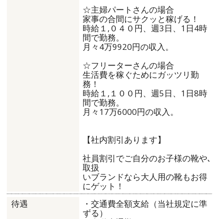
☆主婦パートさんの場合
家事の合間にサクッと稼げる！
時給１,０４０円、週3日、1日4時
間で勤務。
月々4万9920円の収入。
☆フリーターさんの場合
生活費を稼ぐためにガッツリ勤
務！
時給１,１００円、週5日、1日8時
間で勤務。
月々17万6000円の収入。
【社内割引あります】
社員割引でご自分のお子様の靴や､
取扱
いブランドなら大人用の靴もお得
にゲット！
・交通費全額支給（当社規定に準
待遇
ずる）