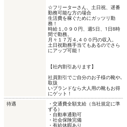
☆フリーターさん、土日祝、遅番
勤務可能な方の場合
生活費を稼ぐためにガッツリ勤
務！
時給１,０９０円、週5日、1日8時
間で勤務。
月々１７万４,４００円の収入。
土日祝勤務手当てもあるのでさら
にアップ可能！
【社内割引あります】
社員割引でご自分のお子様の靴や､
取扱
いブランドなら大人用の靴もお得
にゲット！
・交通費全額支給（当社規定に準
待遇
ずる）
・自動車通勤可
・社会保険完備
・有給休暇あり