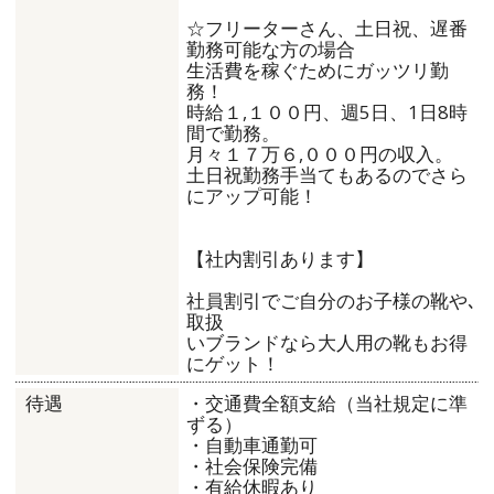
☆フリーターさん、土日祝、遅番
勤務可能な方の場合
生活費を稼ぐためにガッツリ勤
務！
時給１,１００円、週5日、1日8時
間で勤務。
月々１７万６,０００円の収入。
土日祝勤務手当てもあるのでさら
にアップ可能！
【社内割引あります】
社員割引でご自分のお子様の靴や､
取扱
いブランドなら大人用の靴もお得
にゲット！
・交通費全額支給（当社規定に準
待遇
ずる）
・自動車通勤可
・社会保険完備
・有給休暇あり