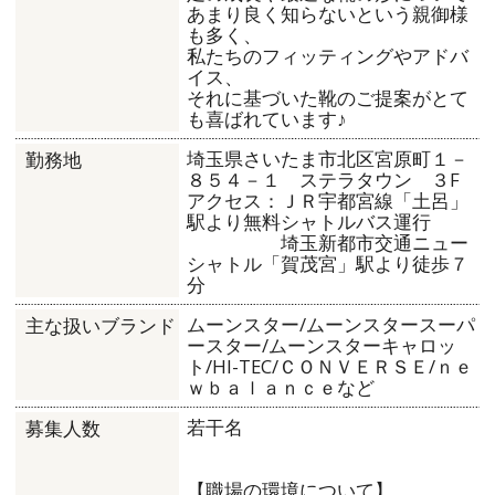
あまり良く知らないという親御様
も多く、
私たちのフィッティングやアドバ
イス、
それに基づいた靴のご提案がとて
も喜ばれています♪
埼玉県さいたま市北区宮原町１－
勤務地
８５４－１ ステラタウン ３F
アクセス：ＪＲ宇都宮線「土呂」
駅より無料シャトルバス運行
埼玉新都市交通ニュー
シャトル「賀茂宮」駅より徒歩７
分
ムーンスター/ムーンスタースーパ
主な扱いブランド
ースター/ムーンスターキャロッ
ト/HI-TEC/ＣＯＮＶＥＲＳＥ/ｎｅ
ｗｂａｌａｎｃｅなど
若干名
募集人数
【職場の環境について】