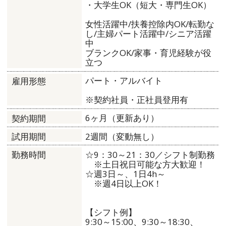
・大学生OK（短大・専門生OK）
女性活躍中/扶養控除内OK/転勤な
し/主婦パート活躍中/シニア活躍
中
ブランクOK/家事・育児経験が役
立つ
パート・アルバイト
雇用形態
※契約社員・正社員登用有
6ヶ月（更新あり）
契約期間
2週間（変動無し）
試用期間
☆9：30～21：30／シフト制勤務
勤務時間
※土日祝日可能な方大歓迎！
☆週3日～、1日4h～
※週4日以上OK！
【シフト例】
9:30～15:00、9:30～18:30、