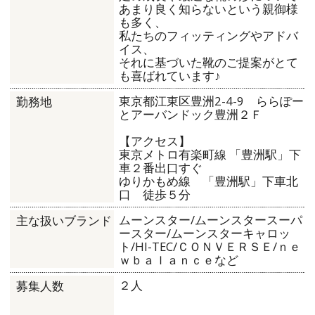
あまり良く知らないという親御様
も多く、
私たちのフィッティングやアドバ
イス、
それに基づいた靴のご提案がとて
も喜ばれています♪
東京都江東区豊洲2-4-9 ららぽー
勤務地
とアーバンドック豊洲２Ｆ
【アクセス】
東京メトロ有楽町線 「豊洲駅」下
車２番出口すぐ
ゆりかもめ線 「豊洲駅」下車北
口 徒歩５分
ムーンスター/ムーンスタースーパ
主な扱いブランド
ースター/ムーンスターキャロッ
ト/HI-TEC/ＣＯＮＶＥＲＳＥ/ｎｅ
ｗｂａｌａｎｃｅなど
２人
募集人数