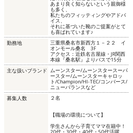
あまり良く知らないという親御様
も多く、
私たちのフィッティングやアドバ
イス、
それに基づいた靴のご提案がとて
も喜ばれています♪
三重県桑名市新西方１－２２ イ
勤務地
オンモール桑名 3F
アクセス：近鉄名古屋線・JR関西
本線『桑名駅』よりバスで15分
ムーンスター/ムーンスタースーパ
主な扱いブランド
ースター/ムーンスターキャロッ
ト/Champion/HI-TEC/コンバース/
ニューバランスなど
２名
募集人数
【職場の環境について】
学生さんから子育てママ在籍中！
20代・30代・40代・50代活躍