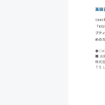
高田
19
「KI
ブティ
めのカ
◆◇K
■ お
株式
ＴＥＬ：