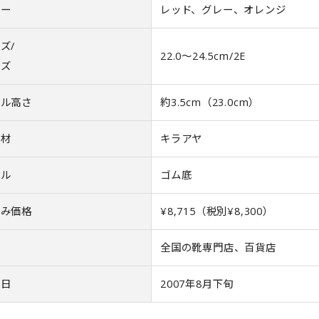
ラー
レッド、グレー、オレンジ
ズ/
22.0〜24.5cm/2E
ィズ
ール高さ
約3.5cm（23.0cm）
 材
キラアヤ
ール
ゴム底
込み価格
¥8,715（税別¥8,300）
路
全国の靴専門店、百貨店
売日
2007年8月下旬