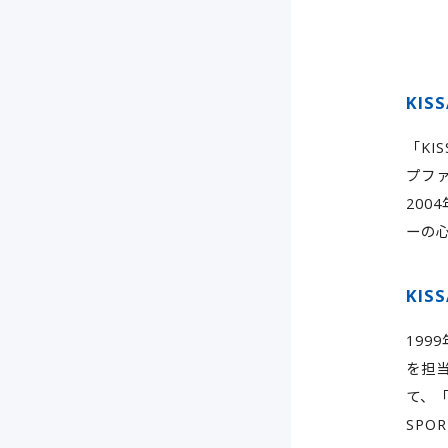
KIS
「KI
プフ
20
ーの心
KI
19
を担
て、「
SPO