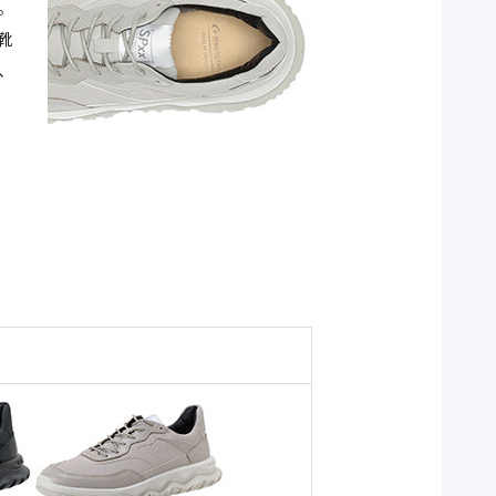
。
靴
、