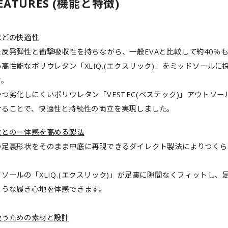
EATURES (機能と特徴)
ほどの快適性
た反発弾性と衝撃吸収性を持ちながら、一般EVAと比較して約40％
高性能なポリウレタン「XLIQ.(エクスリック)」をミッドソールに
す。
つ劣化しにくいポリウレタン「VESTEC(ベステック)」アウトソー
せることで、快適性と持続性の両立を実現しました。
靴との一体感を高める製法
の足裏形状をそのまま中底に再現できるダイレクト製法によりつくら
ソールの「XLIQ.(エクスリック)」が足裏に隙間なくフィットし、
ような履き心地を体感できます。
使うための素材と設計