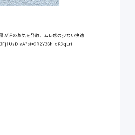
層が汗の蒸気を発散、ムレ感の少ない快適
/XlFj1UsDIaA?si=9R2Y38h_oR9qLri_