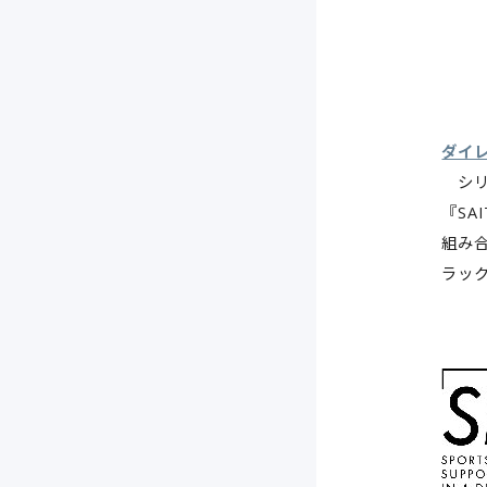
ダイレ
シリ
『S
組み
ラッ