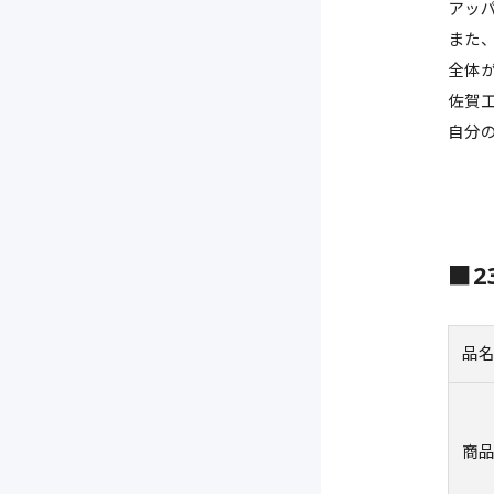
アッ
また
全体
佐賀
自分
■2
品
商