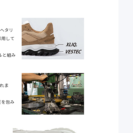
もヘタリ
採用して
ルと組み
れま
足を包み