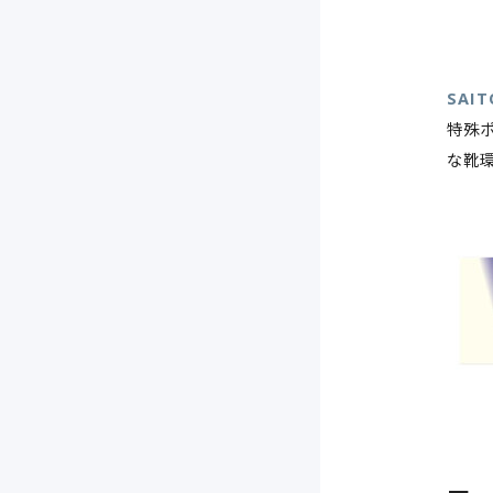
SAI
特殊
な靴環