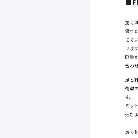
■F
驚く
優れ
にくい
いま
軽量か
合わ
足と
靴型
す。
ミッド
込む
長く