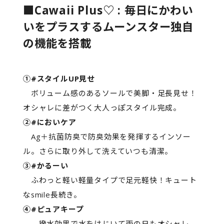
■Cawaii Plus♡ : 毎日にかわい
いをプラスするムーンスター独自
の機能を搭載
①#スタイルUP見せ
ボリューム感のあるソールで美脚・足長見せ！
オシャレに差がつく大人っぽスタイル完成。
②#においケア
Ag＋抗菌防臭で防臭効果を発揮するインソー
ル。さらに取り外して洗えていつも清潔。
③#かるーい
ふわっと軽い軽量タイプで足元軽快！キュート
なsmile長続き。
④#ピュアキープ
撥水効果で水をはじいて雨の日もオシャレ