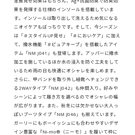
足長見せ効果はもちろん、Ag+抗菌防臭で防臭効
果を発揮する仕様のインソールを搭載していま
す。インソールは取り出して洗えるため気になる
ニオイケアもばっちりです。そして、今シーズン
は「＃スタイルUP見せ」「＃においケア」に加え
て、撥水機能「＃ピュアキープ」を搭載したアイ
テム「NM J041」も登場します。アッパーに撥水
加工を施しているほか水の浸入を防ぐ工夫をして
いるため雨の日も快適にオシャレを楽しめます。
さらに、甲バンドを取り外し紐靴へチェンジでき
る2WAYタイプ「NM J042」も仲間入り。好みや
シーンによって履き方を選べるのでオシャレの幅
が広がります。また、秋冬には欠かせない大人っ
ぽいブーツタイプ「NM J046」も揃えています。
ガーリーにもボーイッシュにも合わせやすいデザ
イン豊富な『Ni-mo®（ニーモ）』を履いて枠に