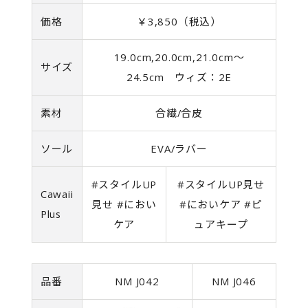
価格
￥3,850（税込）
19.0cm,20.0cm,21.0cm～
サイズ
24.5cm ウィズ：2E
素材
合繊/合皮
ソール
EVA/ラバー
#スタイルUP
#スタイルUP見せ
Cawaii
見せ #におい
#においケア #ピ
Plus
ケア
ュアキープ
品番
NM J042
NM J046