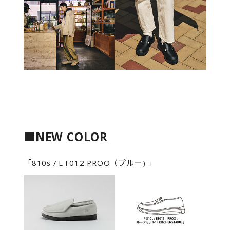
■NEW COLOR
「810s / ET012 PROO（プルー) 」