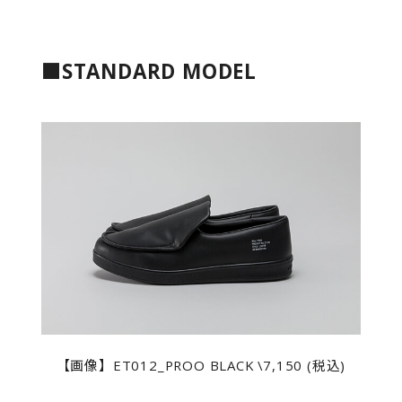
■STANDARD MODEL
【画像】ET012_PROO BLACK \7,150 (税込)