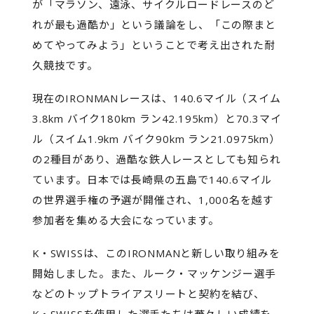
が「マラソン、遠泳、サイクルロードレースのど
れが最も過酷か」という議論をし、「この際まと
めてやってみよう」ということで考え出された耐
久競技です。
現在のIRONMANレースは、140.6マイル（スイム
3.8km バイク180km ラン42.195km）と70.3マイ
ル（スイム1.9km バイク90km ラン21.0975km）
の2種目があり、過酷な鉄人レースとしても知られ
ています。日本では長崎県の五島で140.6マイル
の世界選手権の予選が開催され、1,000名を越す
参加者を集める大会になっています。
K・SWISSは、このIRONMANと新しい取り組みを
開始しました。また、ルーク・マッケンジー選手
などのトップトライアスリートと契約を結び、
K・SWISSを使用した選手たちは華々しい成績を