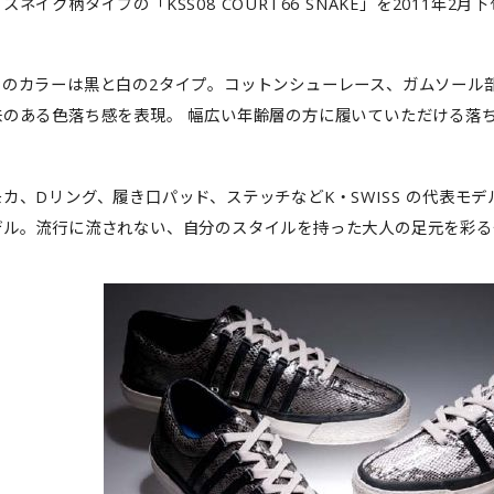
スネイク柄タイプの「KSS08 COURT66 SNAKE」を2011年
スのカラーは黒と白の2タイプ。コットンシューレース、ガムソール
味のある色落ち感を表現。 幅広い年齢層の方に履いていただける落
カ、Dリング、履き口パッド、ステッチなどK・SWISS の代表モデル"
デル。流行に流されない、自分のスタイルを持った大人の足元を彩る