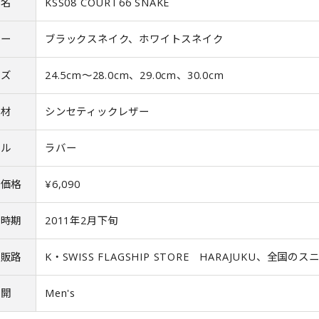
品名
KSS08 COURT66 SNAKE
ラー
ブラックスネイク、ホワイトスネイク
イズ
24.5cm～28.0cm、29.0cm、30.0cm
 材
シンセティックレザー
ール
ラバー
込価格
¥6,090
売時期
2011年2月下旬
な販路
K・SWISS FLAGSHIP STORE HARAJUKU、全
 開
Men's