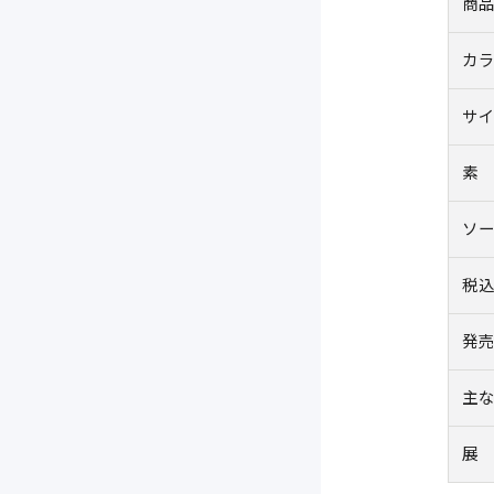
商
カ
サ
素
ソ
税
発
主
展