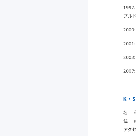
199
ブル
200
2001
200
200
K・
名 称：
住 所
アク