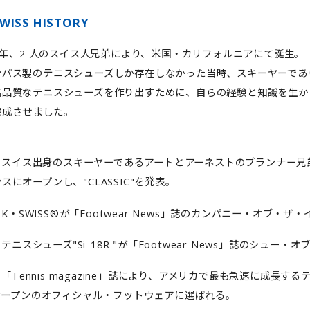
WISS HISTORY
6 年、2 人のスイス人兄弟により、米国・カリフォルニアにて誕生。
ンパス製のテニスシューズしか存在しなかった当時、スキーヤーであ
高品質なテニスシューズを作り出すために、自らの経験と知識を生か
完成させました。
66: スイス出身のスキーヤーであるアートとアーネストのブランナー
スにオープンし、"CLASSIC"を発表。
0: K・SWISS®が「Footwear News」誌のカンパニー・オブ・
2: テニスシューズ"Si-18R "が「Footwear News」誌のシュ
4: 「Tennis magazine」誌により、アメリカで最も急速に成
.オープンのオフィシャル・フットウェアに選ばれる。