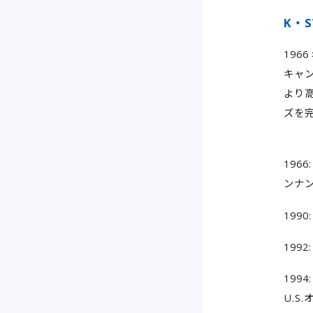
K・S
196
キャ
より
ズを
19
ンナン
199
199
199
U.S