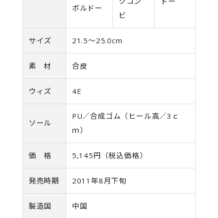
クコン
ドー
ボルドー
ビ
サイズ
21.5～25.0cm
素 材
合皮
ウィズ
4E
PU／合成ゴム（ヒール高／3ｃ
ソール
ｍ）
価 格
5,145円（税込価格）
発売時期
2011年8月下旬
製造国
中国