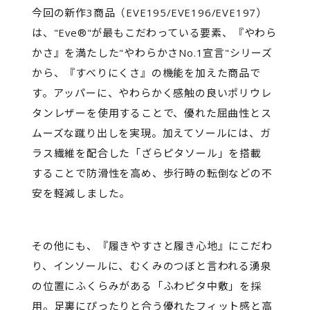
今回の新作3商品（EVE195/EVE196/EVE197）
は、"Eve®"が最もこだわっている要素、『やわら
かさ』を満たした"やわらかさNo.1宣言"シリーズ
から、『すべりにくさ』の機能を加えた商品で
す。アッパーに、やわらかく感触の良いポリウレ
タンレザーを使用することで、優れた屈曲性とス
ムーズな蹴り出しを実現。加えてソールには、ガ
ラス繊維を配合した「ざらピタソール」を搭載
することで防滑性を高め、歩行時の転倒などの不
安を軽減しました。
その他にも、『履きやすさと履き心地』にこだわ
り、インソールに、むくみのつぼと言われる湧泉
の位置にふくらみがある「ふわピタ中敷」を採
用。足裏にぴったりと合う優れたフィット感と高