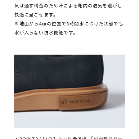
気は通す構造のため汗による靴内の湿気を逃がし
快適に過ごせます。
※地面から4㎝の位置で8時間水につけた状態でも
水が入らない防水機能です。
・POINT2：いつも上品な後ろ姿 【耐摩耗ラバー