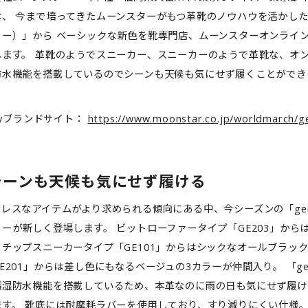
、 今まで培ってきたムーンスターがもつ革靴のノウハウを活かしたカ
リー）」から ベーシックな新色を靴専門店、ムーンスターオンライン
します。 革靴のようでスニーカー、スニーカーのようで革靴な、オ
防水機能を搭載しているのでシーンも天候も気にせず履くことができ
tlyブランドサイト：
https://www.moonstar.co.jp/worldmarch/ge
シーンも天候も気にせず履ける
ンレスなアイテムがより求められる傾向にある中、今シーズンの「gen
ラーが新しく登場します。 ビットローファータイプ「GE203」か
トチップスニーカータイプ「GE101」からはシックなオールブラッ
E201」からは差し色にもなるベージュの3カラーが仲間入り。 「g
透湿防水機能を搭載しているため、本革なのに雨の日も気にせず履け
ます。 靴底には耐摩耗ラバーを使用しており、すり減りにくい仕様。