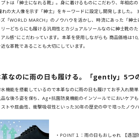
セプトは「紳士になれる靴」。身に着けるものにこだわり、年相応の
 憧れの大人像を示す「紳士」をキーワードに設定し開発しました。 
ズ「WORLD MARCH」のノウハウを活かし、時流にあった「紳
イリーどちらにも履ける汎用性とカジュアルソールなのに紳士靴のたた
アル感"にこだわっています。本革を使用しながらも 商品価格は10,7
身近な革靴であることも大切にしています。
革なのに雨の日も履ける。「gently」5
防水機能を搭載しているので本革なのに雨の日も履けてお手入れ簡単
上品な後ろ姿を保ち、Ag+抗菌防臭機能のインソールでにおいケアも
ラストや屈曲性、衝撃吸収性といった30年の歴史の中で培ったノウ
・POINT１：雨の日もおしゃれ 【透湿防