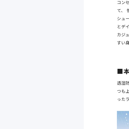
コン
て、
シュー
とデ
カジュ
すい
■本
透湿
つも
った