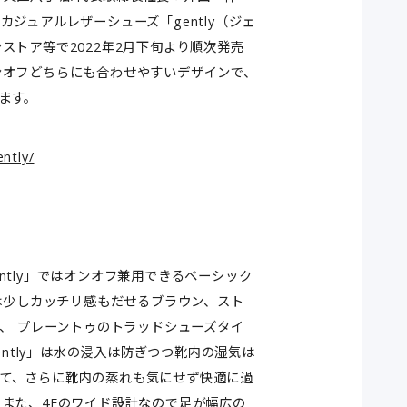
ジュアルレザーシューズ「gently（ジェ
ストア等で2022年2月下旬より順次発売
ンオフどちらにも合わせやすいデザインで、
ます。
ntly/
tly」ではオンオフ兼用できるベーシック
らは少しカッチリ感もだせるブラウン、スト
ク、 プレーントゥのトラッドシューズタイ
ently」は水の浸入は防ぎつつ靴内の湿気は
て、さらに靴内の蒸れも気にせず快適に過
また、4Eのワイド設計なので足が幅広の