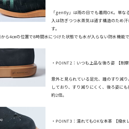
「gently」は雨の日でも着用OK。単
入は防ぎつつ水蒸気は通す構造のため汗
す。
面から4㎝の位置で8時間水につけた状態でも水が入らない防水機能
・POINT2：いつも上品な後ろ姿 【
意外と見られている足元、踵のすり減り。
しており、すり減りにくく、後ろ姿にも
約2倍。
・POINT3：濡れてもOKな本革 【撥