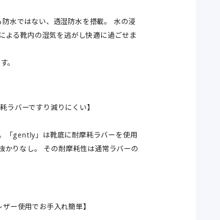
なる防水ではない、透湿防水を搭載。 水の浸
による靴内の湿気を逃がし快適に過ごせま
です。
耐摩耗ラバーですり減りにくい】
「gently」は靴底に耐摩耗ラバーを使用
抜かりなし。 その耐摩耗性は通常ラバーの
水レザー使用でお手入れ簡単】