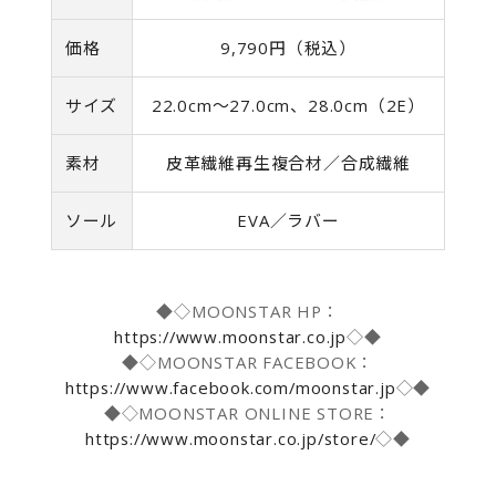
価格
9,790円（税込）
サイズ
22.0cm～27.0cm、28.0cm（2E）
素材
皮革繊維再生複合材／合成繊維
ソール
EVA／ラバー
◆◇MOONSTAR HP：
https://www.moonstar.co.jp
◇◆
◆◇MOONSTAR FACEBOOK：
https://www.facebook.com/moonstar.jp
◇◆
◆◇MOONSTAR ONLINE STORE：
https://www.moonstar.co.jp/store/
◇◆