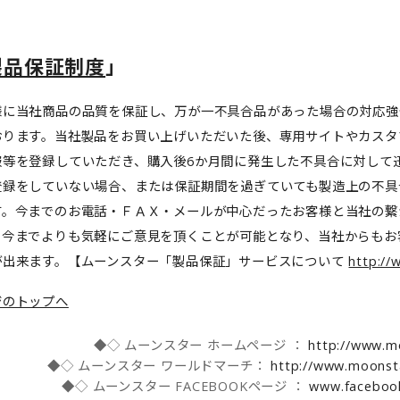
製品保証制度
」
様に当社商品の品質を保証し、万が一不具合品があった場合の対応強
おります。当社製品をお買い上げいただいた後、専用サイトやカスタ
報等を登録していただき、購入後6か月間に発生した不具合に対して
登録をしていない場合、または保証期間を過ぎていても製造上の不具
す。今までのお電話・ＦＡＸ・メールが中心だったお客様と当社の繋
、今までよりも気軽にご意見を頂くことが可能となり、当社からもお
が出来ます。【ムーンスター「製品保証」サービスについて
http://
ジのトップへ
◆◇ ムーンスター ホームページ ：
http://www.mo
◆◇ ムーンスター ワールドマーチ：
http://www.moonst
◆◇ ムーンスター FACEBOOKページ ：
www.faceboo