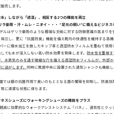
次販売します。
防水」しながら「透湿」、相反する2つの機能を両立
ラ豪雨・汗・ムレ・ニオイ・・・ "足元の戦い"に備えるビジネス
デルはゲリラ豪雨のような極端な天候に対する防御意識の高まりを
を両立し、更に「抗菌防臭」機能を備え靴内の快適性を維持する高機
パーに撥水加工を施したキップ革と透湿防水フィルムを重ねて使用す
過しても水が浸入しない高い防水効果を発揮します。
防水性を重視す
が、水蒸気のみを通す微細な穴を備える透湿防水フィルムが、外部か
部に逃がします。
同時に靴底中央に設置された通気シャンクも機能し
面では銀の抗菌作用で臭いのもととなる菌の繁殖を抑制し、防臭効果
、常に清潔な状態に保ちます。
ジネスシューズにウォーキングシューズの機能をプラス
軽減に効果的なウォークアシストシステム「バネ」、通気性とクッ