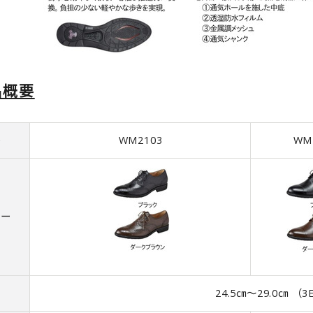
品概要
番
WM2103
WM
ラー
24.5㎝～29.0㎝ （3