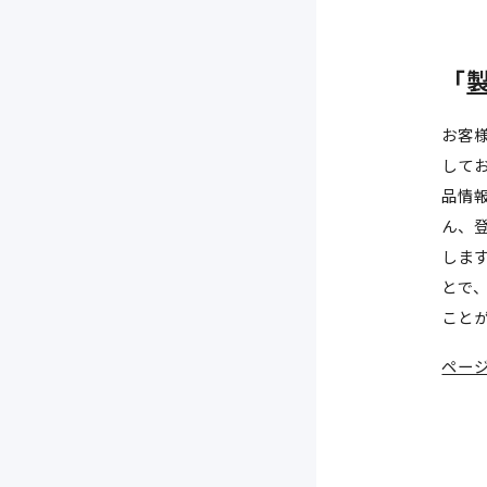
「
お客
して
品情
ん、
しま
とで
こと
ペー