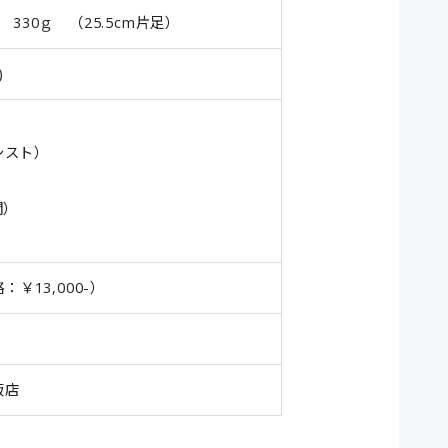
330ｇ （25.5cm片足）
)
シスト）
間）
：￥13,000-）
販店