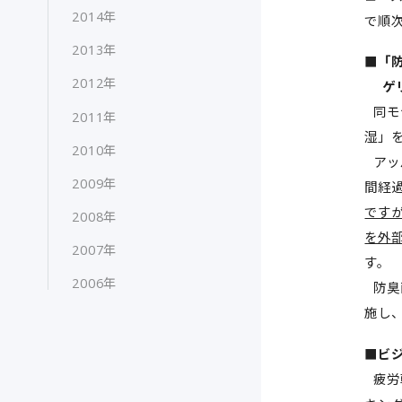
2014年
で順
2013年
■「
2012年
ゲリ
同モ
2011年
湿」
2010年
アッ
2009年
間経
です
2008年
を外
2007年
す。
2006年
防臭
施し
■ビ
疲労