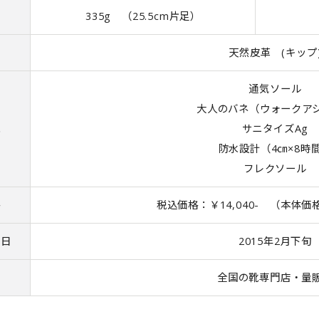
量
335g （25.5cm片足）
材
天然皮革 (キップ
通気ソール
大人のバネ（ウォークア
能
サニタイズAg
防水設計（4㎝×8時
フレクソール
格
税込価格：￥14,040- （本体価格
売日
2015年2月下旬
路
全国の靴専門店・量