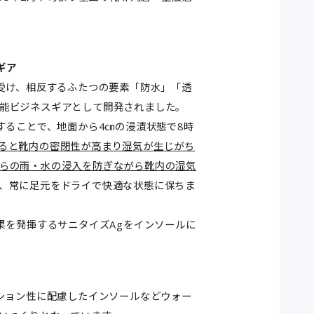
ギア
受け、相反するふたつの要素「防水」「透
能ビジネスギアとして開発されました。
ることで、地面から4㎝の浸漬状態で8時
ると靴内の密閉性が高まり湿気が生じがち
らの雨・水の浸入を防ぎながら靴内の湿気
、常に足元をドライで快適な状態に保ちま
を発揮するサニタイズAgをインソールに
ション性に配慮したインソールなどウォー