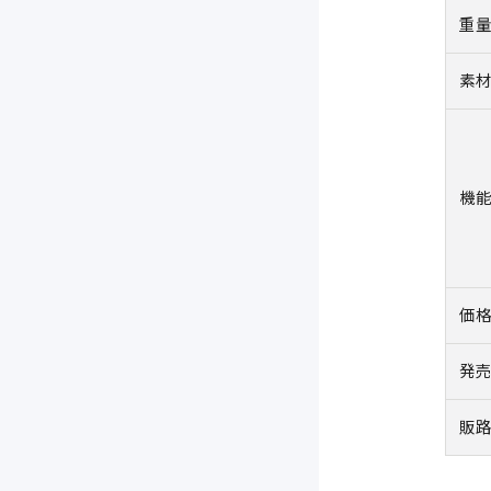
重
素
機
価
発
販