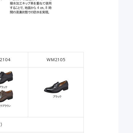
2104
WM2105
E）