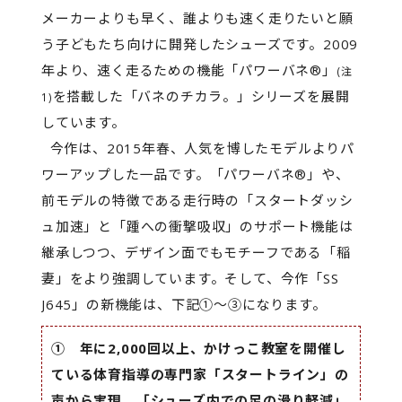
メーカーよりも早く、誰よりも速く走りたいと願
う子どもたち向けに開発したシューズです。2009
年より、速く走るための機能「パワーバネ®」
(注
を搭載した「バネのチカラ。」シリーズを展開
1)
しています。
今作は、2015年春、人気を博したモデルよりパ
ワーアップした一品です。「パワーバネ®」や、
前モデルの特徴である走行時の「スタートダッシ
ュ加速」と「踵への衝撃吸収」のサポート機能は
継承しつつ、デザイン面でもモチーフである「稲
妻」をより強調しています。そして、今作「SS
J645」の新機能は、下記①～③になります。
① 年に2,000回以上、かけっこ教室を開催し
ている体育指導の専門家「スタートライン」の
声から実現。「シューズ内での足の滑り軽減」