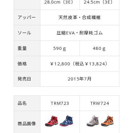
28.0cm（3E）
24.5cm（3E）
アッパー
天然皮革・合成繊維
ソール
圧縮EVA・耐摩耗ゴム
重量
590ｇ
480ｇ
価格
￥12,800（税込￥13,824）
発売日
2015年7月
品名
TRM723
TRW724
商品画像