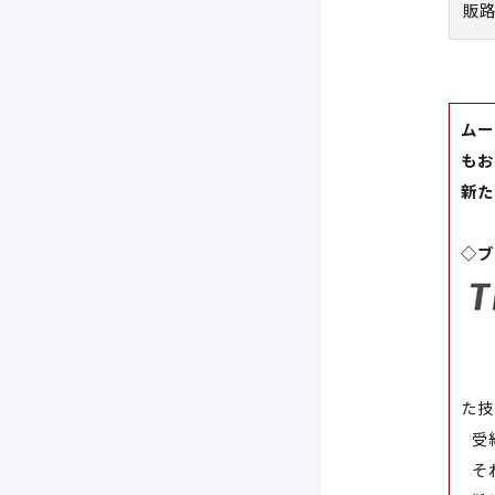
販
ムー
もお
新た
◇ブ
た技
受
それ