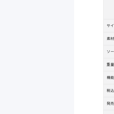
サ
素
ソ
重
機
税
発