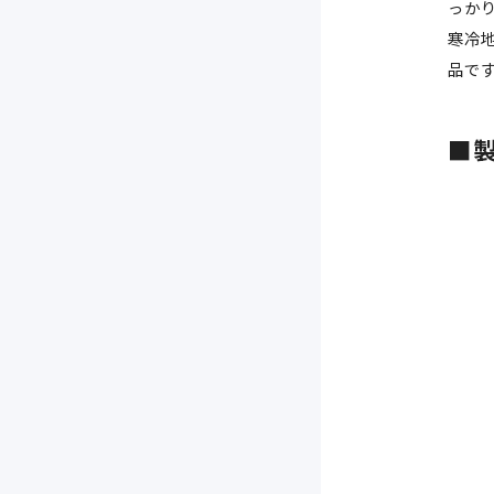
っか
寒冷
品で
■