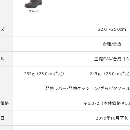
イズ
22.0～25.0cm
材
合繊/合皮
ール
圧縮EVA/合成ゴム
量
235g（23.0cm片足）
245ｇ（23.0cm片
能
発熱ラバー/発熱クッション/ざらピタソール/
込価格
￥6,372（本体価格￥5,
売日
2015年10月下旬