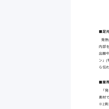
■足
発熱
内部
出願
ン」(
ら伝
■業
「発
素材
※2