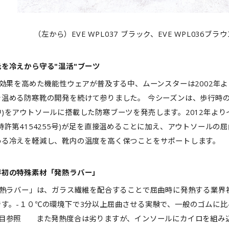
（左から）EVE WPL037 ブラック、EVE WPL036ブラウ
元を冷えから守る"温活"ブーツ
効果を高めた機能性ウェアが普及する中、ムーンスターは2002年
を温める防寒靴の開発を続けて参りました。 今シーズンは、歩行時
中)をアウトソールに搭載した防寒ブーツを発売します。2012年よ
特許第4154255号)が足を直接温めることに加え、アウトソール
わる冷えを軽減し、靴内の温度を高く保つことをサポートします。
界初の特殊素材「発熱ラバー」
熱ラバー」は、ガラス繊維を配合することで屈曲時に発熱する業界初※
です。-１０℃の環境下で3分以上屈曲させる実験で、一般のゴムに
頁目参照 また発熱度合は劣りますが、インソールにカイロを組み