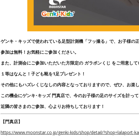
ゲンキ・キッズで使われている足型計測機「フッ撮る」で、お子様の
参加は無料！お気軽にご参加ください。
また、計測会にご参加いただいた方限定の ガラポンくじ をご用意して
１等はなんと！子ども靴を1足プレゼント！
その他にもハズレくじなしの内容となっておりますので、ぜひ、お楽
この機会に
ゲンキ･キッズ 門真店
で、今のお子様の足のサイズを計って
近隣の皆さまのご参加、心よりお待ちしております！
【門真店】
https://www.moonstar.co.jp/genki-kids/shop/detail/?shop=lalaport-