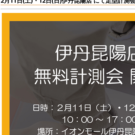
2月11日(土)・12日(日)伊丹昆陽店 にて足型計