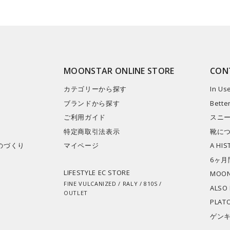
MOONSTAR ONLINE STORE
CON
カテゴリーから探す
In Us
ブランドから探す
Bette
ご利用ガイド
スニ
特定商取引法表示
靴に
のづくり
マイページ​
A HI
6ヶ月
LIFESTYLE EC STORE
MOON
FINE VULCANIZED / RALY / 810S /
ALSO
OUTLET
PLAT
ゲン