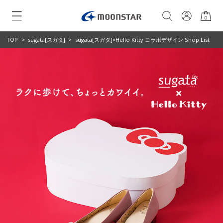
0
TOP
>
sugata[スガタ]
>
sugata[スガタ]×Hello Kitty コラボデザイン Shop List