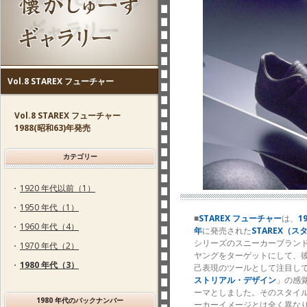
Vol.8 STAREX フューチャー
Vol.8 STAREX フューチャー
1988(昭和63)年発売
カテゴリー
1920 年代以前（1）
1950 年代（1）
■
STAREX フューチャー
は、
1
1960 年代（4）
年
に発売された
STAREX（
シリーズのスニーカーブラン
1970 年代（2）
ヤングをターゲットにして、
1980 年代（3）
己表現のツールとして注目し
ストリアル・デザイン
」の感
ーマとしました。そのスタイ
1980 年代のバックナンバー
ーカーイメージとは全く異なり