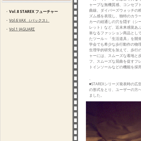
ャープな無機質感、コンセプ
曲線、ダイバーズウォッチの
Vol.8 STAREX フューチャー
ズム感を表現し、独特のカラ
Vol.6 VAX （バックス）
カーの紐通しの穴を隠す（シ
レット）など、近未来感覚あ
Vol.1 JAGUARΣ
単なるファッション商品とし
たツール～「生活道具」を開
学会でも希少な歩行動作の物
生理学的研究を加えて、歩行
ャーには、スムーズな着地と
フ、スムーズな屈曲を促すフ
トインソールなどの機能を採
、
■STAREXシリーズ発表時
の形式をとり、ユーザーの方
ました。