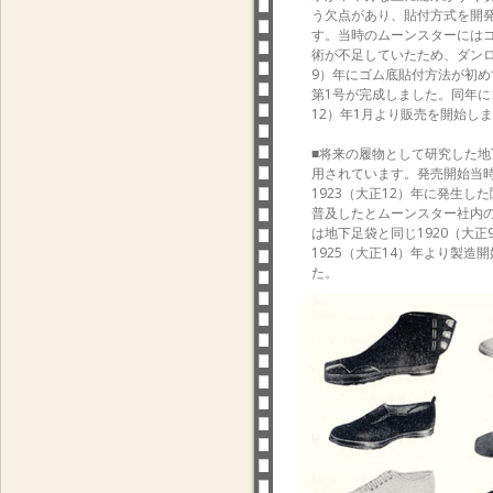
う欠点があり、貼付方式を開
す。当時のムーンスターには
術が不足していたため、ダンロ
9）年にゴム底貼付方法が初め
第1号が完成しました。同年に
12）年1月より販売を開始し
■将来の履物として研究した
用されています。発売開始当
1923（大正12）年に発生
普及したとムーンスター社内
は地下足袋と同じ1920（大
1925（大正14）年より製
た。