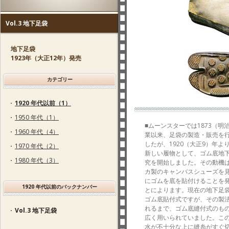
Vol.3 地下足袋
地下足袋
1923年（大正12年）発売
カテゴリー
1920 年代以前（1）
1950 年代（1）
■ムーンスターでは1873（明
1960 年代（4）
業以来、足袋の製造・販売を
したが、1920（大正9）年よ
1970 年代（2）
新しい履物として、ゴム底地
1980 年代（3）
究を開始しました。その動機
カ製のキャンバスシューズを
にゴムを底を貼付けることを
1920 年代以前のバックナンバー
とによります。現在の地下足
ゴム底貼付式ですが、その製
れるまで、ゴム底縫付式のも
Vol.3 地下足袋
広く用いられていました。こ
水が不十分な上に縫糸がすぐ