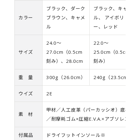
ブラック、ダーク
ブラック、キャメ
カラー
ブラウン、キャメ
ル、 アイボリ
ル
ー、レッド
24.0〜
22.0〜
サイズ
27.0cm（0.5cm
25.0cm（0.5cm
刻み）、28.0cm
刻み）
重 量
300g（26.0cm）
240g（23.5cm）
ウイズ
2E
甲材／人工皮革（パーカッシオ）底材
素 材
／耐摩耗ゴム×圧縮E.V.A.×アブソレン
付属品
ドライフットインソール※