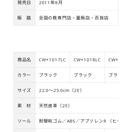
発売日
2011年8月
販 路
全国の靴専門店・量販店・百貨店
商品名
CW+1017LC
CW+1018LC
CW+1019
カラー
ブラック
ブラック
ブラック
サイズ
22.0～25.0cm（2E）
素 材
天然皮革（2E）
ソール
耐摩耗ゴム／ABS／アブソレンR （ヒール5.