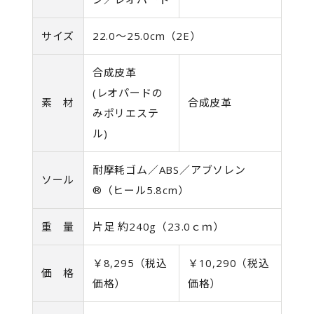
サイズ
22.0～25.0cm（2E）
合成皮革
(レオパードの
素 材
合成皮革
みポリエステ
ル)
耐摩耗ゴム／ABS／アブソレン
ソール
®（ヒール5.8cm）
重 量
片足 約240g（23.0ｃｍ）
￥8,295（税込
￥10,290（税込
価 格
価格）
価格）