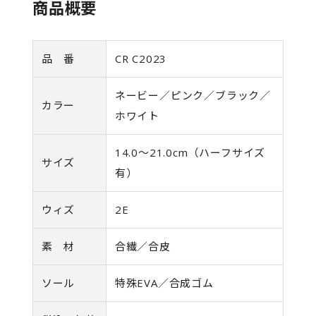
商品概要
品 番
CR C2023
ネービー／ピンク／ブラック／
カラー
ホワイト
14.0～21.0cm（ハーフサイズ
サイズ
有）
ウィズ
2E
素 材
合繊／合皮
ソール
特殊EVA／合成ゴム