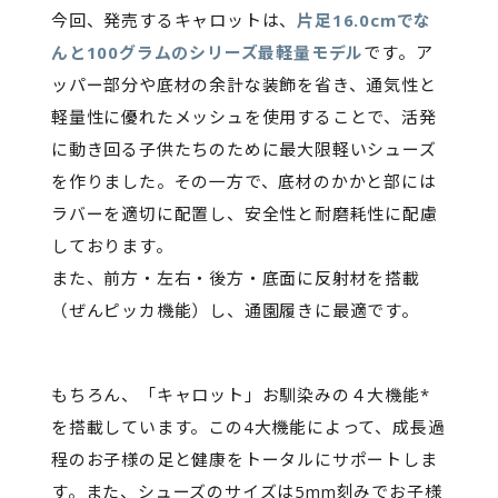
今回、発売するキャロットは、
片足16.0cmでな
んと100グラムのシリーズ最軽量モデル
です。ア
ッパー部分や底材の余計な装飾を省き、通気性と
軽量性に優れたメッシュを使用することで、活発
に動き回る子供たちのために最大限軽いシューズ
を作りました。その一方で、底材のかかと部には
ラバーを適切に配置し、安全性と耐磨耗性に配慮
しております。
また、前方・左右・後方・底面に反射材を搭載
（ぜんピッカ機能）し、通園履きに最適です。
もちろん、「キャロット」お馴染みの４大機能*
を搭載しています。この4大機能によって、成長過
程のお子様の足と健康をトータルにサポートしま
す。また、シューズのサイズは5mm刻みでお子様