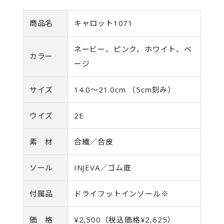
商品名
キャロット1071
ネービー、ピンク、ホワイト、ベ
カラー
ージ
サイズ
14.0〜21.0cm （5cm刻み）
ウイズ
2E
素 材
合繊／合皮
ソール
INJEVA／ゴム底
付属品
ドライフットインソール※
価 格
¥2,500（税込価格¥2,625）