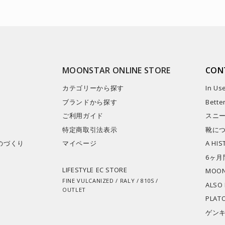
MOONSTAR ONLINE STORE
CON
カテゴリーから探す
In Us
ブランドから探す
Bette
ご利用ガイド
スニ
特定商取引法表示
靴に
のづくり
マイページ​
A HI
6ヶ月
LIFESTYLE EC STORE
MOON
FINE VULCANIZED / RALY / 810S /
ALSO
OUTLET
PLAT
ゲン