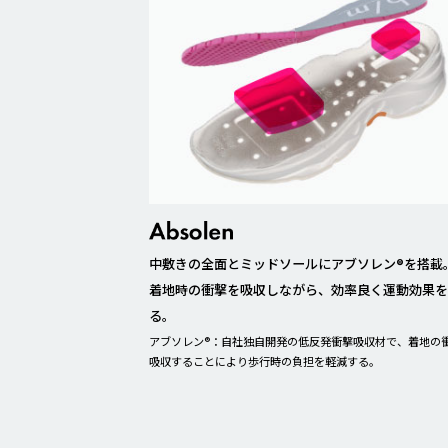
中敷きの全面とミッドソールにアブソレン®を搭載
着地時の衝撃を吸収しながら、効率良く運動効果
る。
アブソレン®：自社独自開発の低反発衝撃吸収材で、着地の
吸収することにより歩行時の負担を軽減する。