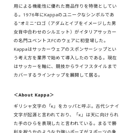
用による機能性に優れた商品作りを特徴としてい
る。1976年にKappaのユニークなシンボルであ
る"オミニ"ロゴ（アダムとイブをイメージした男
女背中合わせのシルエット）がイタリアサッカー
の名門ユベントスFCのウェアに初登場した。
Kappaはサッカーウェアのスポンサーシップとい
う考え方を業界で始めて導入したのである。現在
はサッカーを軸に、競技からライフスタイルまで
カバーするラインナップを展開して居る。
＜About Kappa＞
ギリシャ文字の「κ」をカッパと呼ぶ。古代シナイ
文字が起源と言われており、「κ」は天に向けられ
た手のひらを表現したと言われている。まるで勝
利を祝うかのような力強いポーズがスポーツの象