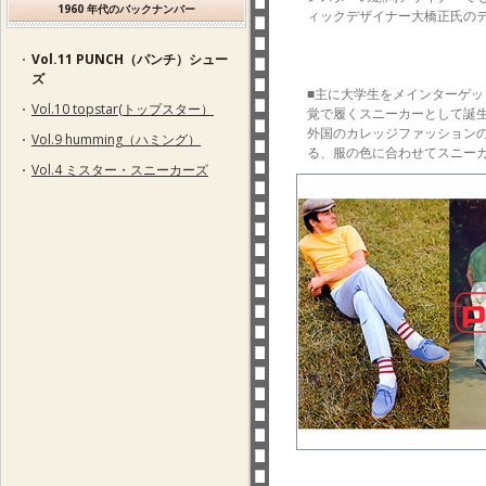
1960 年代のバックナンバー
ィックデザイナー大橋正氏の
Vol.11 PUNCH（パンチ）シュー
ズ
■主に大学生をメインターゲ
Vol.10 topstar(トップスター）
覚で履くスニーカーとして誕
外国のカレッジファッション
Vol.9 humming（ハミング）
る、服の色に合わせてスニーカ
Vol.4 ミスター・スニーカーズ