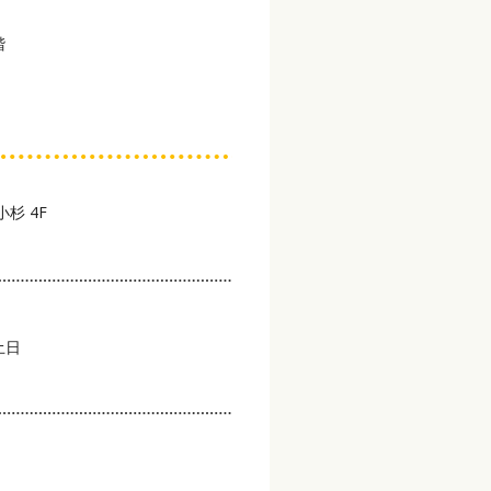
階
杉 4F
土日